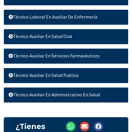
Técnico Laboral En Auxiliar De Enfermería
Técnico Auxiliar En Salud Oral
Técnico Auxiliar En Servicios Farmacéuticos
Técnico Auxiliar En Salud Publica
Técnico Auxiliar En Administrativo En Salud
W
E
F
¿Tienes
h
n
a