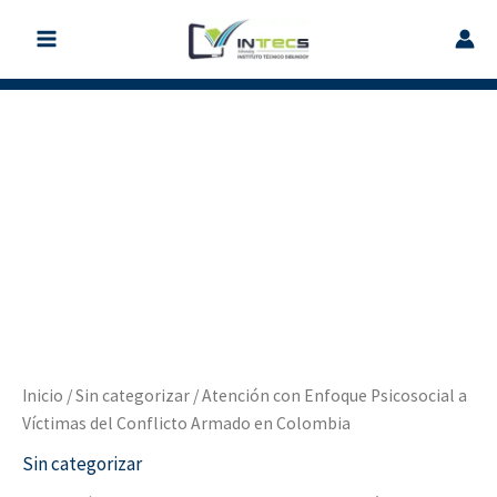
Ir
al
contenido
Atención
con
Enfoque
Psicosocial
a
Víctimas
del
Conflicto
Armado
en
Colombia
cantidad
Inicio
/
Sin categorizar
/ Atención con Enfoque Psicosocial a
Víctimas del Conflicto Armado en Colombia
Sin categorizar