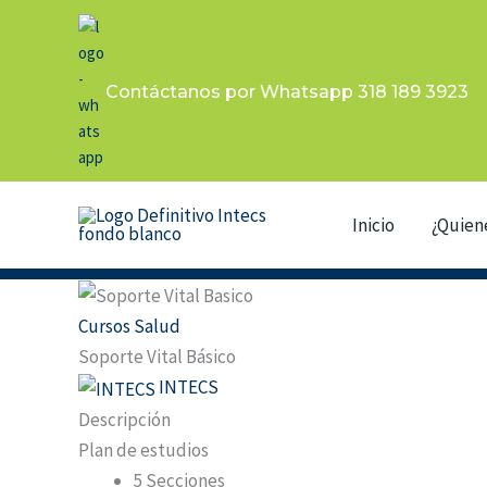
Ir
al
contenido
Contáctanos por Whatsapp 318 189 3923
Inicio
¿Quien
Cursos Salud
Soporte Vital Básico
INTECS
Descripción
Plan de estudios
5 Secciones