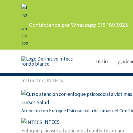
Ir
al
contenido
Contáctanos por Whatsapp 318 189 3923
Inicio
¿Quien
Instructor | INTECS
Cursos Salud
Atención con Enfoque Psicosocial a Víctimas del Conf
INTECS
Enfoque psicosocial aplicado al conflicto armado