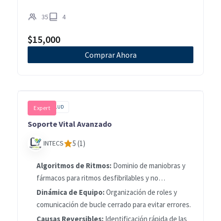
35
4
$
15,000
Comprar Ahora
CURSOS SALUD
Expert
Soporte Vital Avanzado
INTECS
5 (1)
Algoritmos de Ritmos:
Dominio de maniobras y
fármacos para ritmos desfibrilables y no
desfibrilables.
Dinámica de Equipo:
Organización de roles y
comunicación de bucle cerrado para evitar errores.
Causas Reversibles:
Identificación rápida de las